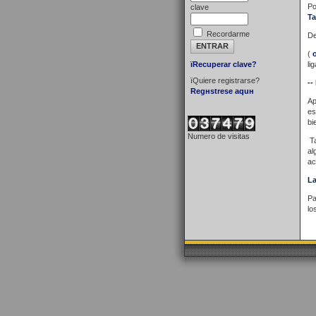
Po
clave
Ta
Recordarme
De
(
їRecuperar clave?
li
їQuiere registrarse?
--
Regнstrese aquн
Ap
es
bi
Numero de visitas
T
al
ac
La
Pa
lo