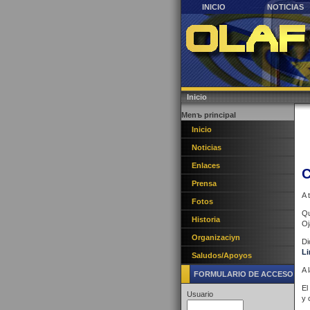
INICIO
NOTICIAS
Inicio
Menъ principal
Inicio
Noticias
Enlaces
Prensa
A 
Fotos
Qu
Historia
Oj
Organizaciуn
Di
Li
Saludos/Apoyos
A 
FORMULARIO DE ACCESO
El
Usuario
y 