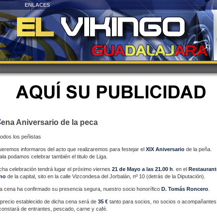
ENLACES
C
ena Aniversario de la peсa
todos los peñistas
eremos informaros del acto que realizaremos para festejar el
XIX Aniversario
de la peña.
ala podamos celebrar también el titulo de Liga.
cha celebración tendrá lugar el próximo viernes
21 de Mayo a las 21.00 h
. en el
Restaurant
no
de la capital, sito en la calle Vizcondesa del Jorbalán, nº 10 (detrás de la Diputación).
la cena ha confirmado su presencia segura, nuestro socio honorífico
D. Tomás Roncero
.
 precio establecido de dicha cena será de
35 €
tanto para socios, no socios o acompañantes
constará de entrantes, pescado, carne y café.