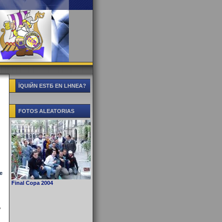
ЇQUIЙN ESTБ EN LНNEA?
FOTOS ALEATORIAS
e
Final Copa 2004
,