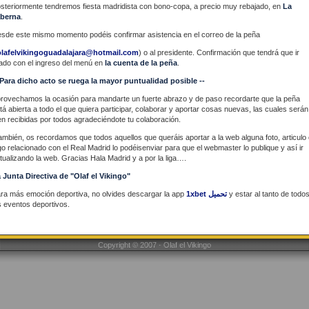
steriormente tendremos fiesta madridista con bono-copa, a precio muy rebajado, en
La
berna
.
sde este mismo momento podéis confirmar asistencia en el correo de la peña
olafelvikingoguadalajara@hotmail.com
) o al presidente. Confirmación que tendrá que ir
gado con el ingreso del menú en
la cuenta de la peña
.
 Para dicho acto se ruega la mayor puntualidad posible --
rovechamos la ocasión para mandarte un fuerte abrazo y de paso recordarte que la peña
tá abierta a todo el que quiera participar, colaborar y aportar cosas nuevas, las cuales serán
en recibidas por todos agradeciéndote tu colaboración.
ambién, os recordamos que todos aquellos que queráis aportar a la web alguna foto, articulo 
go relacionado con el Real Madrid lo podéisenviar para que el webmaster lo publique y así ir
tualizando la web. Gracias Hala Madrid y a por la liga….
 Junta Directiva de "Olaf el Vikingo"
ra más emoción deportiva, no olvides descargar la app
1xbet تحميل
y estar al tanto de todo
s eventos deportivos.
Copyright © 2007 - Olaf el Vikingo